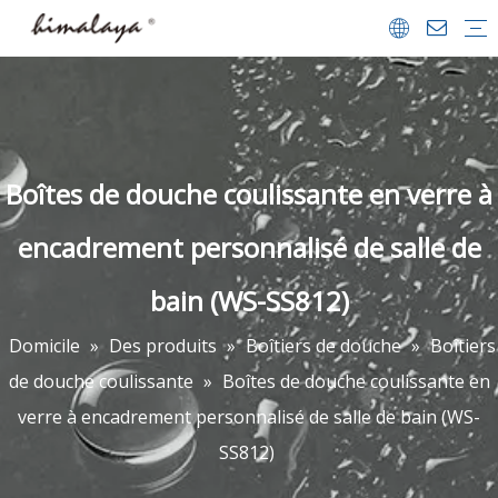
Boîtiers de douche
Portes de douche
Marcher dans la douche
Portes de douche baignoire
Écrans de bain
Plateaux de douche
Accessoires de salle de bain
Profil de la société
Équipe et réalisations
Centre vidéo
FAQ
Télécharger
Boîtes de douche coulissante en verre à
encadrement personnalisé de salle de
bain (WS-SS812)
Domicile
»
Des produits
»
Boîtiers de douche
»
Boîtiers
de douche coulissante
»
Boîtes de douche coulissante en
verre à encadrement personnalisé de salle de bain (WS-
SS812)