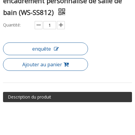
encadrement personnalisé de salle de
bain (WS-SS812)
Quantité:
enquête
Ajouter au panier
Description du produit
Item: Boîtes de douche coulissante en verre à encadrement
personnalisé de salle de bain (WS-SS812)
Le boîtier de la douche de curseur est un pilier dans la plupart des
salles de bains que nous fournissons. Nous constatons de plus en
plus de portes coulissantes de douche qui incluent des coureurs