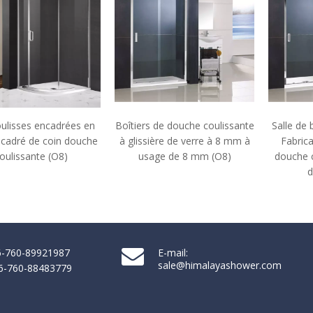
Boîtiers de douche coulissante
Salle de bain Custom Custom
à glissière de verre à 8 mm à
Fabrication de boîtiers de
usage de 8 mm (O8)
douche coulissante en verre
de 8 mm (A6)
86-760-89921987
E-mail:
sale@himalayashower.com
86-760-88483779