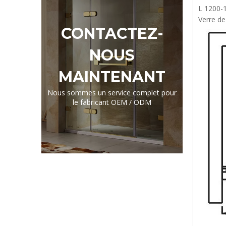
L 1200-
Verre d
CONTACTEZ-
NOUS
MAINTENANT
Nous sommes un service complet pour
le fabricant OEM / ODM