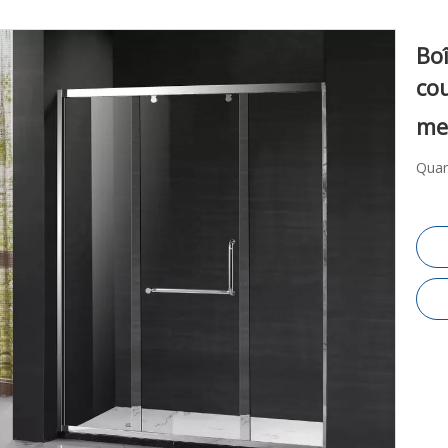
Boî
cou
me
Quan