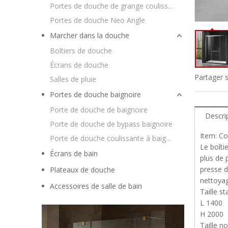
Portes de douche de grange coulissantes
Portes de douche Neo Angle
Marcher dans la douche
Boîtiers de douche
Écrans de douche
Partager s
Salles de pluie
Portes de douche baignoire
Porte de douche de baignoire
Descri
Porte de douche de bypass baignoire
Item: Co
Porte de douche coulissante à baignoire
Le boîti
Écrans de bain
plus de 
presse d
Plateaux de douche
nettoyag
Accessoires de salle de bain
Taille st
L 1400
H 2000
Taille n