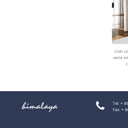
Coin coulisses encadrées en
verre encadré de coin douche
coulissante (O8)
Tel: + 
Fax: + 