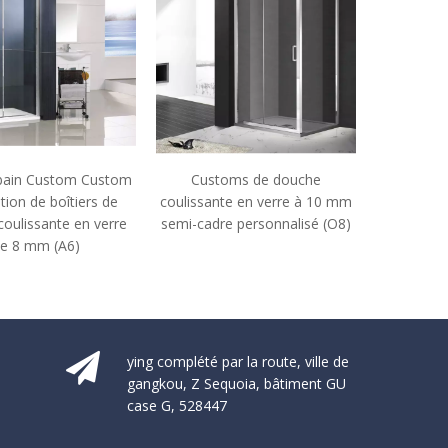
Customs de douche
Boîtiers de douche coulissante
coulissante en verre à 10 mm
en verre de salle de bain 8 mm
semi-cadre personnalisé (O8)
de salle de bain (YT-P22)
ying complété par la route, ville de
gangkou, Z Sequoia, bâtiment GU
case G, 528447