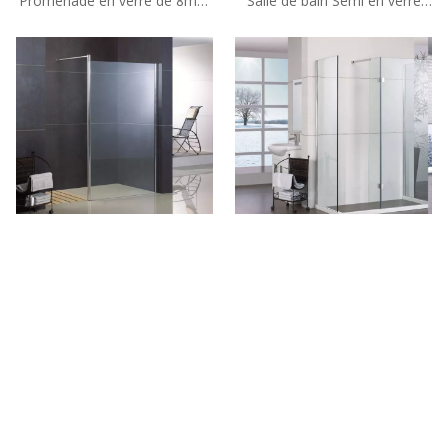
Promenade en verre de 8mm
Salle de bain Semi en verre
encadrée sur mesure dans
sans cadre dans les pièces
des pièces mouillées (HM-
humides (HM-1382A)
1282)
Promenade en verre semi-
Promenade en verre de
cadre personnalisé dans des
10mm sans cadre
pièces humides (TL-
personnalisée dans des pièces
LKSS1200)
mouillées (TL-AQS1200 + TL-
AQSP075)
Tel: + 86-760-89921987
Fax: + 86-760-88483779