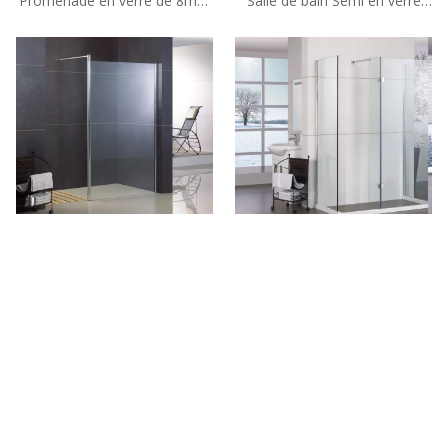
Promenade en verre de 8mm
Salle de bain Semi en verre
encadrée sur mesure dans
sans cadre dans les pièces
des pièces mouillées (HM-
humides (HM-1382A)
1282)
Promenade en verre semi-
Promenade en verre de
cadre personnalisé dans des
10mm sans cadre
pièces humides (TL-
personnalisée dans des pièces
LKSS1200)
mouillées (TL-AQS1200 + TL-
AQSP075)
Tel: + 86-760-89921987
Fax: + 86-760-88483779