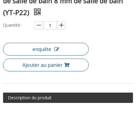
de salle de bain 8 mm de salle de bain
(YT-P22)
Quantité:
enquête
Ajouter au panier
Description du produit
Article: Banque de douche coulissante de la salle de bain à 8 mm
de salle de bain 8mm (YT-P22)
Le boîtier de la douche de curseur est un pilier dans la plupart des
salles de bains que nous fournissons. Nous constatons de plus en
plus de portes coulissantes de douche qui incluent des coureurs