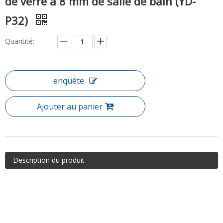
de verre à 8 mm de salle de bain (YD-
P32)
Quantité:
enquête
Ajouter au panier
Description du produit
Article: Boîtes de douche de douche coulissante de verre à 8 mm
de salle de bain 8mm (YD-P32)
Le boîtier de la douche de curseur est un pilier dans la plupart des
salles de bains que nous fournissons. Nous constatons de plus en
plus de portes coulissantes de douche qui incluent des coureurs