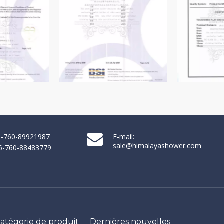
86-760-89921987
E-mail:
sale@himalayashower.com
86-760-88483779
catégorie de produit
Dernières nouvelles