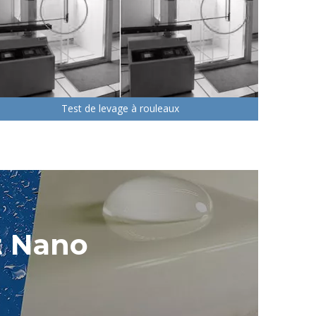
Test de levage à rouleaux
t Nano