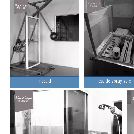
Test d
Test de spray salé