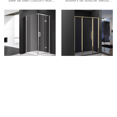
Salle de bain Custom Noir
Boîtiers de douche Swoot
Swing Swver Douche Boîtiers
Swoom Swoot Black Semi
(A6)
Semi Custom Noir (A6)
Boîtiers de douche Swoot
Boîtiers de douche Swozing
Swoot de 10mm semi-cadre
en verre Semi Semi Semi Semi
personnalisés (A6)
Semi-Fradeurs (GD-P31)
Tel: + 86-760-89921987
Fax: + 86-760-88483779