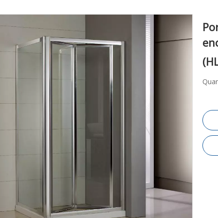
Por
en
(H
Quan