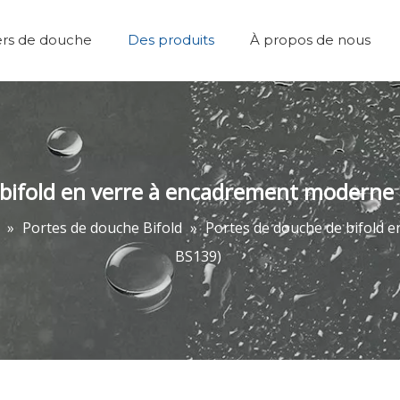
ers de douche
Des produits
À propos de nous
Plateaux de douche
Équipe et réalisations
Marcher dans la douche
Accessoires de salle de bain
Portes de dou
 bifold en verre à encadrement moderne
»
Portes de douche Bifold
»
Portes de douche de bifold 
BS139)