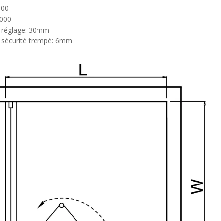
000
000
e réglage: 30mm
e sécurité trempé: 6mm