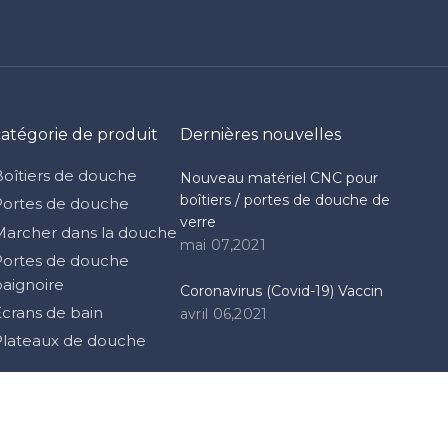
catégorie de produit
Dernières nouvelles
Boîtiers de douche
Nouveau matériel CNC pour
boîtiers / portes de douche de
Portes de douche
verre
Marcher dans la douche
mai 07,2021
Portes de douche
baignoire
Coronavirus (Covid-19) Vaccin
Écrans de bain
avril 06,2021
Plateaux de douche
Droit d'auteur
2021 Himalaya Co., Ltd. Support de
Chanceux
