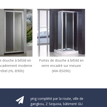
n
Portes de douche à bifold en
Portes de douche à bifold de
ne
verre encadré sur mesure
salle de bain personnalisée de
(WA-BS090)
l'hôtel (WS-IB090)
ying complété par la route, ville de
gangkou, Z Sequoia, bâtiment GU