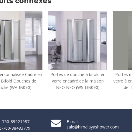
uits connexes
 en
Portes de douche à bifold en
Portes de douche à bifold e
verre encadré de la maison
verre à encadrement moder
NEO NEO (WS-DB090)
de l'hôtel (HL-B900)
86-760-89921987
E-mail:
sale@himalayashower.com
86-760-88483779