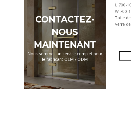
L 700-1
W 700-1
CONTACTEZ-
Taille d
Verre d
NOUS
MAINTENANT
Nous sommes un service complet pour
le fabricant OEM / ODM