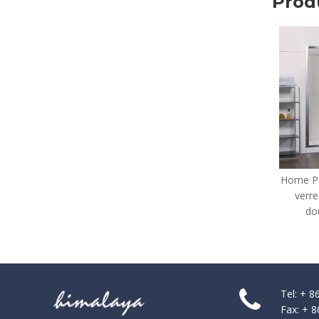
Prod
Home Personnalisée Cadre
verre Bifold Douches de
douche (WA-IB090)
Tel: + 
Fax: + 