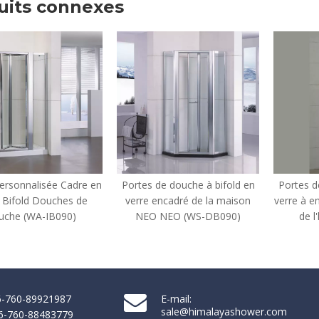
uits connexes
n
Portes de douche à bifold en
Portes de douche à bifold en
verre encadré de la maison
verre à encadrement moderne
NEO NEO (WS-DB090)
de l'hôtel (HL-B900)
86-760-89921987
E-mail:
sale@himalayashower.com
86-760-88483779