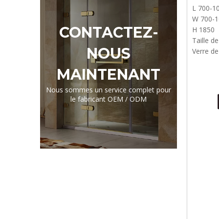
L 700-1
W 700-1
CONTACTEZ-
H 1850
Taille d
NOUS
Verre d
MAINTENANT
Nous sommes un service complet pour
le fabricant OEM / ODM