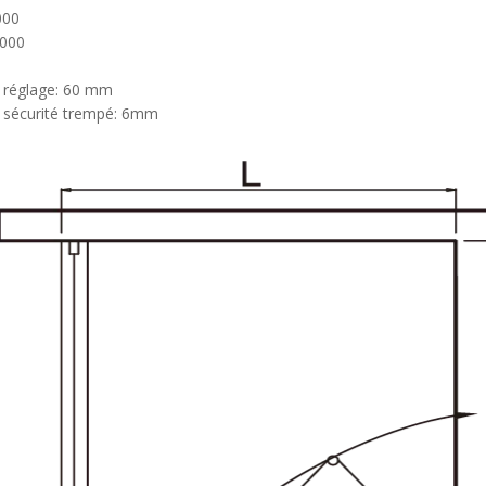
000
000
e réglage: 60 mm
e sécurité trempé: 6mm