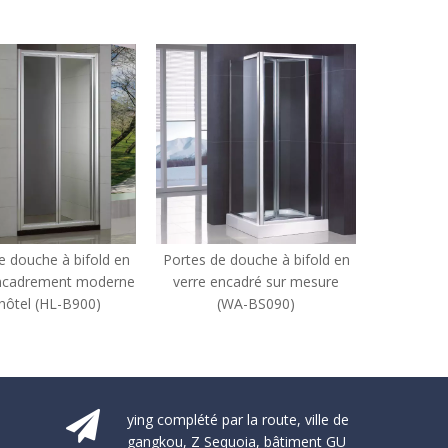
Portes de douche à bifold en
Portes de douche à bifold de
verre encadré sur mesure
salle de bain personnalisée de
(WA-BS090)
l'hôtel (WS-IB090)
ying complété par la route, ville de
gangkou, Z Sequoia, bâtiment GU