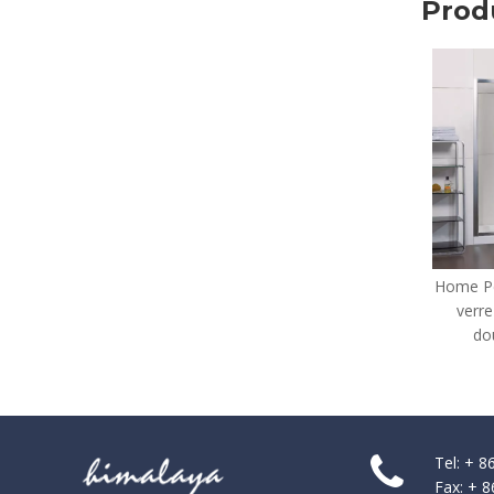
Prod
Home Personnalisée Cadre e
verre Bifold Douches de
douche (WA-IB090)
Tel: + 
Fax: + 