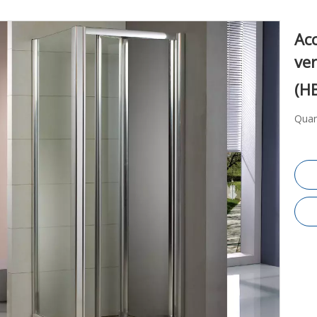
Acc
ver
(H
Quan