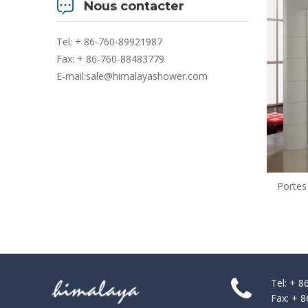
Nous contacter
Tel: + 86-760-89921987
Fax: + 86-760-88483779
E-mail:
sale@himalayashower.com
Portes
encadr
Tel: + 
Fax: + 