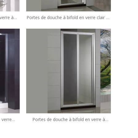
verre à
Portes de douche à bifold en verre clair en
lisé (WS-
verre clair (HB-B900)
 verre
Portes de douche à bifold en verre à
S090)
encadrement moderne de l'hôtel (HL-
B900)