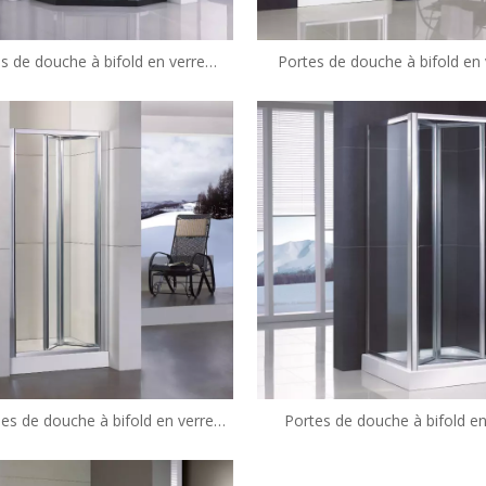
s de douche à bifold en verre
Portes de douche à bifold en 
ré de la maison NEO NEO (WS-
encadrement moderne personna
DB090)
B090)
s de douche à bifold en verre
Portes de douche à bifold en
parent à la maison (WA-B090)
encadré sur mesure (WA-B