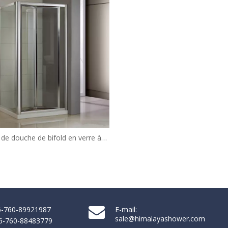
 de douche de bifold en verre à
ement moderne européen (HL-
BS139)
86-760-89921987
E-mail:
sale@himalayashower.com
86-760-88483779