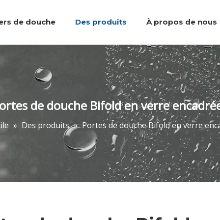
iers de douche
Des produits
À propos de nous
Plateaux de douche
Équipe et réalisations
Marcher dans la douche
Accessoires de salle de bain
Portes de do
ortes de douche Bifold en verre encadré
ile
»
Des produits
»
Portes de douche Bifold en verre enc