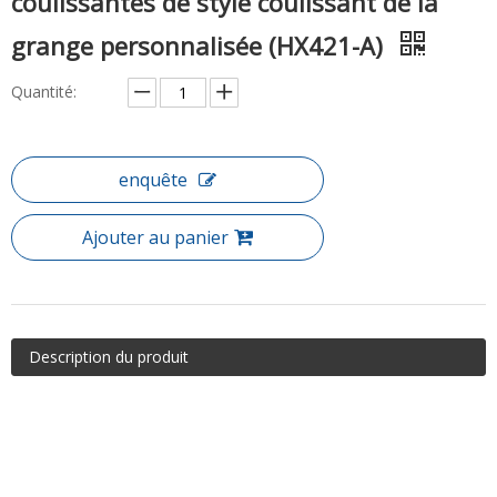
coulissantes de style coulissant de la
grange personnalisée (HX421-A)
Quantité:
enquête
Ajouter au panier
Description du produit
Item: Portes de douche coulissantes coulissantes de style
coulissant de la grange cadenable (HX421-A)
Bypass Doubleddoor a un aspect moderne sans cadre pour faire
votre douche le point focal de la salle de bain. La conception de
dérivation fournit une opération de glissement lisse et silencieuse,