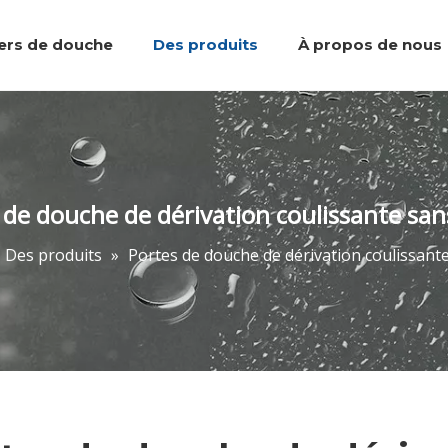
iers de douche
Des produits
À propos de nous
Plateaux de douche
Équipe et réalisations
Marcher dans la douche
Accessoires de salle de bain
Portes de do
 de douche de dérivation coulissante san
Des produits
»
Portes de douche de dérivation coulissant