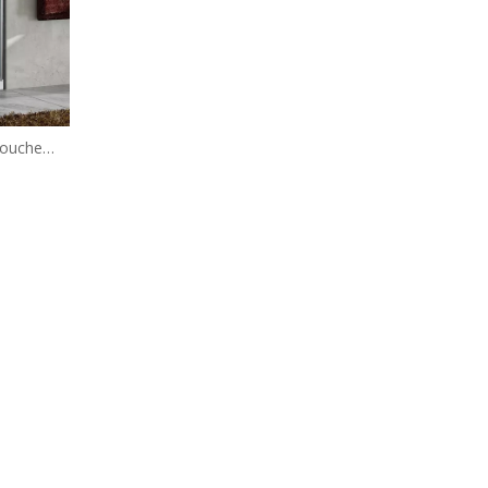
douche
 coulisser