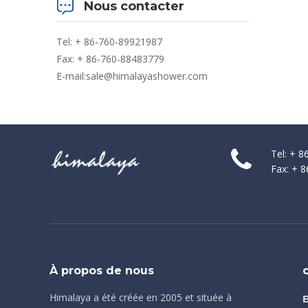
Nous contacter
Tel: + 86-760-89921987
Fax: + 86-760-88483779
E-mail:
sale@himalayashower.com
Tel: + 
Fax: + 
À propos de nous
Himalaya a été créée en 2005 et située à