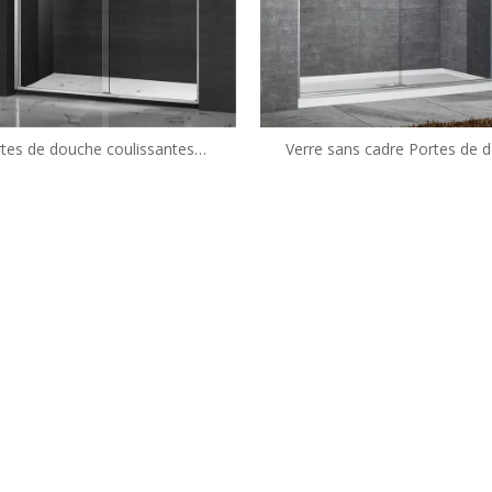
tes de douche coulissantes
Verre sans cadre Portes de 
santes de style coulissant de la
coulissante coulissante facile à
nge personnalisée (HX421-A)
(HA420E-CH)