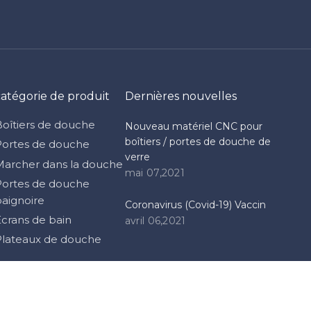
catégorie de produit
Dernières nouvelles
Boîtiers de douche
Nouveau matériel CNC pour
boîtiers / portes de douche de
Portes de douche
verre
Marcher dans la douche
mai 07,2021
Portes de douche
baignoire
Coronavirus (Covid-19) Vaccin
Écrans de bain
avril 06,2021
Plateaux de douche
Droit d'auteur
2021 Himalaya Co., Ltd. Support de
Chanceux
