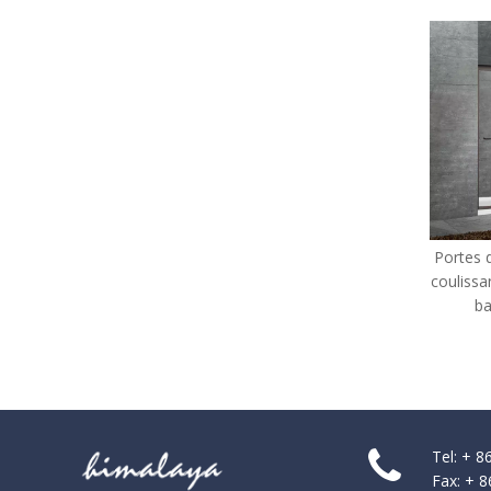
Portes de douche coulissante
coulissante facile de la salle de
bain (HA420E-orb)
Tel: + 
Fax: + 