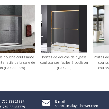
Portes de douche de bypass
Portes de douche coulissantes
coulissantes faciles à coulisser
coulissantes de coulisses
(HA420E)
coulissantes Mattes Noir
(HA420E)
86-760-89921987
E-mail:
sale@himalayashower.com
86-760-88483779