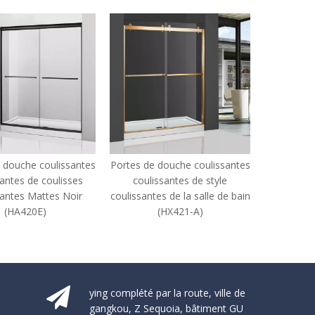
Portes de douche coulissantes
Portes de douche coulissantes
coulissantes de style
coulissantes coulissantes de
coulissantes de la salle de bain
style coulissantes de la grange
(HX421-A)
personnalisées (HX421-orb)
ying complété par la route, ville de
gangkou, Z Sequoia, bâtiment GU