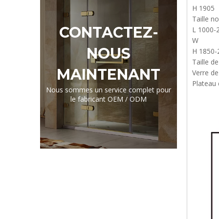
H 1905
Taille n
CONTACTEZ-
L 1000-
W
NOUS
H 1850-
Taille d
MAINTENANT
Verre de
Plateau 
Nous sommes un service complet pour
le fabricant OEM / ODM