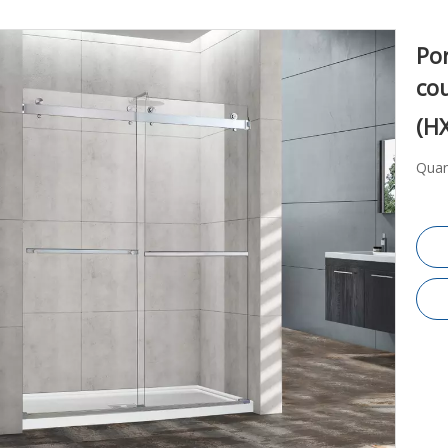
Po
cou
(H
Quan