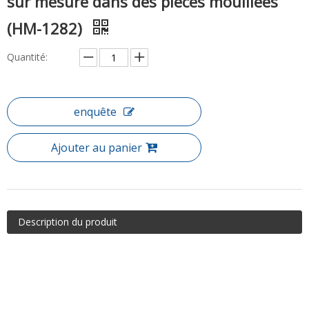
sur mesure dans des pièces mouillées
(HM-1282)
Quantité:
enquête
Ajouter au panier
Description du produit
Article: Salle humide en verre à la maison (HM-1282)
Une promenade dans les salles de pluie de la douche avec
plateau est un excellent moyen d'ajouter un design contemporain
minimaliste à votre salle de bain tout en optimisant l'utilisation de
l'espace. Que ce soit la facilité d'accès ou la conception élégante