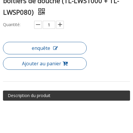
boîtiers de douche (TL-LWS1000 + TL-
LWSP080)
Quantité:
enquête
Ajouter au panier
Description du produit
Article: Walk en verre sans cadre (TL-LWS1000 + TL-LWSP080)
Installez votre bain avec une promenade facile à accéder à la
cabine de douche, notre gamme de boîtiers de douche de haute
qualité sont sûrs, élégants et simples à ajuster. Cette promenade
polyvalente crée une expérience de douche parfaite, utilisant une