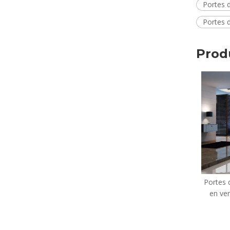
Portes d
Portes 
Prod
Portes de douche à charnière
Ho
en verre clair à angle NEO
Douc
NEO (KS-A31)