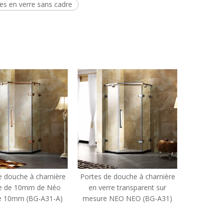
es en verre sans cadre
s de douche à charnière
Douches de douche articulées
Portes
 verre transparent sur
en verre incurvées de l'hôtel
en ve
ure NEO NEO (BG-A31)
sans cadre (HK2282)
mm 