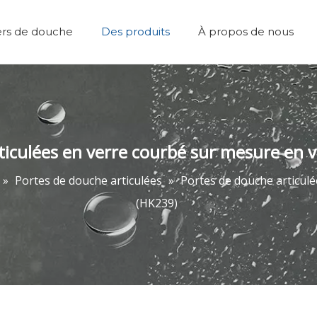
ers de douche
Des produits
À propos de nous
Plateaux de douche
Équipe et réalisations
Marcher dans la douche
Accessoires de salle de bain
Portes de dou
ticulées en verre courbé sur mesure en v
»
Portes de douche articulées
»
Portes de douche articulé
(HK239)