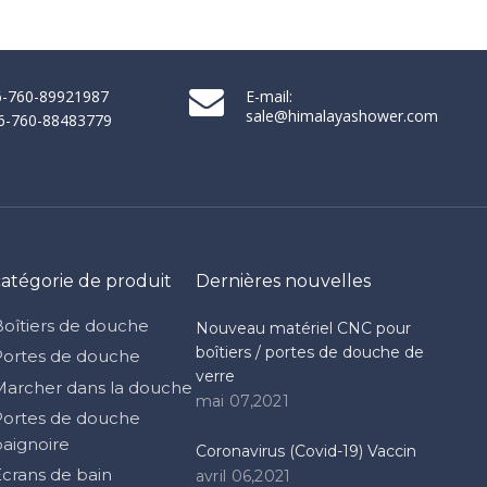
86-760-89921987
E-mail:
sale@himalayashower.com
86-760-88483779
catégorie de produit
Dernières nouvelles
Boîtiers de douche
Nouveau matériel CNC pour
boîtiers / portes de douche de
Portes de douche
verre
Marcher dans la douche
mai 07,2021
Portes de douche
baignoire
Coronavirus (Covid-19) Vaccin
Écrans de bain
avril 06,2021