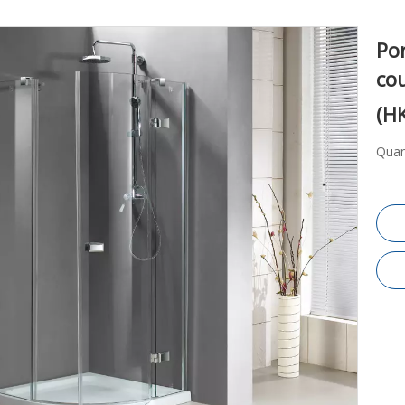
Por
co
(H
Quan