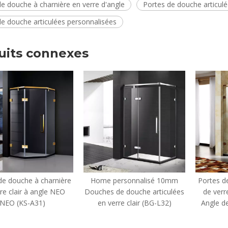
e douche à charnière en verre d'angle
Portes de douche articulé
de douche articulées personnalisées
uits connexes
me personnalisé 10mm
Portes de douche à charnière
Porte
hes de douche articulées
de verre de 10mm de Néo
en
en verre clair (BG-L32)
Angle de 10mm (BG-A31-A)
mes