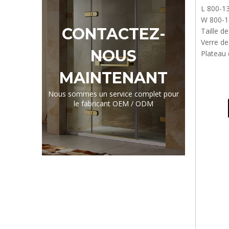
L 800-1
W 800-1
CONTACTEZ-
Taille d
Verre de
NOUS
Plateau 
MAINTENANT
Nous sommes un service complet pour
le fabricant OEM / ODM