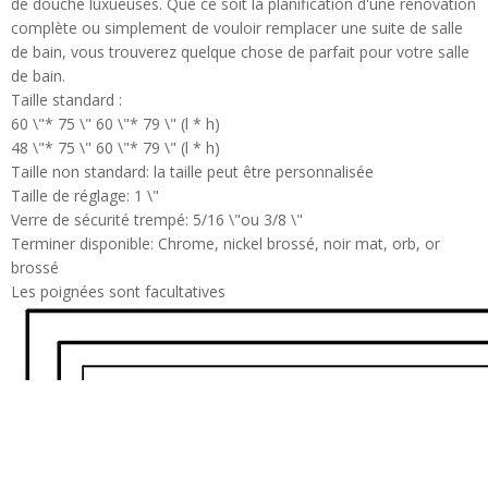
de douche luxueuses. Que ce soit la planification d'une rénovation
complète ou simplement de vouloir remplacer une suite de salle
de bain, vous trouverez quelque chose de parfait pour votre salle
de bain.
Taille standard :
60 \"* 75 \" 60 \"* 79 \" (l * h)
48 \"* 75 \" 60 \"* 79 \" (l * h)
Taille non standard: la taille peut être personnalisée
Taille de réglage: 1 \"
Verre de sécurité trempé: 5/16 \"ou 3/8 \"
Terminer disponible: Chrome, nickel brossé, noir mat, orb, or
brossé
Les poignées sont facultatives