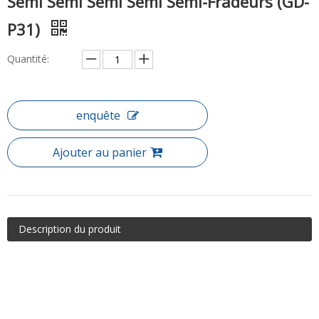
Semi Semi Semi Semi Semi-Fradeurs (GD-
P31)
Quantité:
enquête
Ajouter au panier
Description du produit
Article: Boîtiers de douche Swoot en verre semi-cadre
personnalisé (GD-P31)
Le boîtier de la douche de curseur est un pilier dans la plupart des
salles de bains que nous fournissons. Nous constatons de plus en
plus de portes coulissantes de douche qui incluent des coureurs