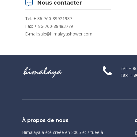
Nous contacter
Tel: + 86-760-89921987
Fax: + 86-760-88483779
E-mail:
sale@himalayashower.com
Tel: + 
Fax: + 
À propos de nous
Himalaya a été créée en 2005 et située à