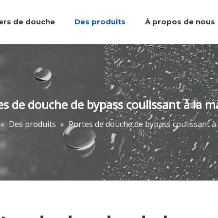
iers de douche
Des produits
À propos de nous
Plateaux de douche
Équipe et réalisations
Marcher dans la douche
Accessoires de salle de bain
Portes de do
es de douche de bypass coulissant à la m
»
Des produits
»
Portes de douche de bypass coulissant à