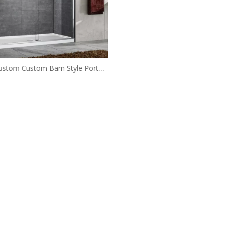
stom Custom Barn Style Portes
uche coulissantes (HX421-CH)