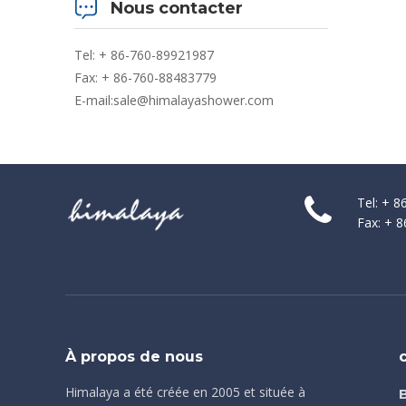
Nous contacter
Tel: + 86-760-89921987
Fax: + 86-760-88483779
E-mail:
sale@himalayashower.com
Tel: + 
Fax: + 
À propos de nous
Himalaya a été créée en 2005 et située à