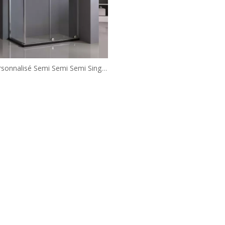
rsonnalisé Semi Semi Semi Single
ches de douche coulissante
(HD1382LR)