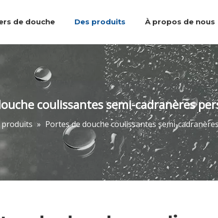
iers de douche
Des produits
À propos de nous
Plateaux de douche
Équipe et réalisations
Marcher dans la douche
Accessoires de salle de bain
Portes de do
douche coulissantes semi-cadranères per
 produits
»
Portes de douche coulissantes semi-cadranère