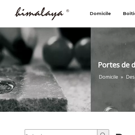
Domicile
Boît
Boîtiers de douche
Portes de 
Domicile
»
Des