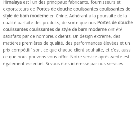
Himalaya
est l'un des principaux fabricants, fournisseurs et
exportateurs de
Portes de douche coulissantes coulissantes de
style de barn moderne
en Chine. Adhérant à la poursuite de la
qualité parfaite des produits, de sorte que nos
Portes de douche
coulissantes coulissantes de style de barn moderne
ont été
satisfaits par de nombreux clients. Un design extrême, des
matières premières de qualité, des performances élevées et un
prix compétitif sont ce que chaque client souhaite, et c'est aussi
ce que nous pouvons vous offrir. Notre service après-vente est
également essentiel. Si vous êtes intéressé par nos services
Portes de douche coulissantes coulissantes de style de barn
moderne
, vous pouvez nous consulter maintenant, nous vous
répondrons à temps!
Tel: + 86-760-89921987
Fax: + 86-760-88483779