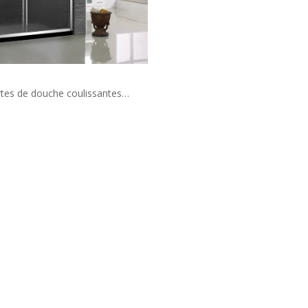
tes de douche coulissantes
ssantes en chrome poli polies
(HA420F)