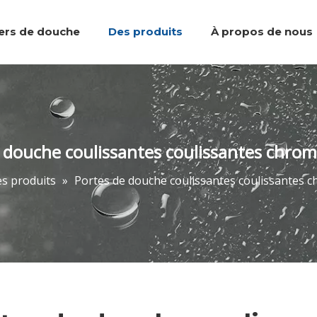
iers de douche
Des produits
À propos de nous
Plateaux de douche
Équipe et réalisations
Marcher dans la douche
Accessoires de salle de bain
Portes de do
 douche coulissantes coulissantes chrom
s produits
»
Portes de douche coulissantes coulissantes c