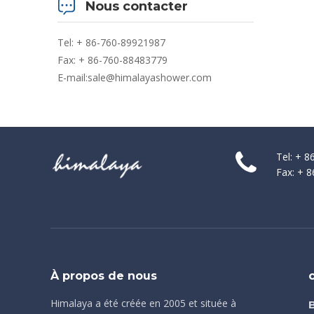
Nous contacter
Tel: + 86-760-89921987
Fax: + 86-760-88483779
E-mail:
sale@himalayashower.com
Tel: + 
Fax: + 
À propos de nous
Himalaya a été créée en 2005 et située à