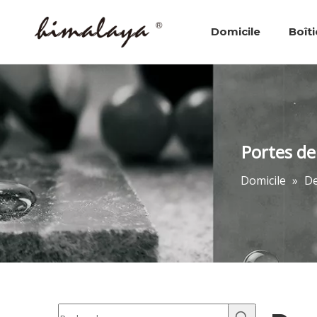
Domicile
Boît
Boîtiers de douche
Portes de
Domicile
»
De