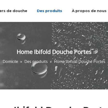
iers de douche
Des produits
À propos de nous
Plateaux de douche
Équipe et réalisations
Marcher dans la douche
Accessoires de salle de bain
Portes de do
Home Ibifold Douche Portes
Domicile
»
Des produits
»
Home Ibifold Douche Portes