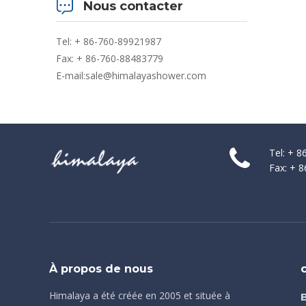
Nous contacter
Tel: + 86-760-89921987
Fax: + 86-760-88483779
E-mail:
sale@himalayashower.com
Tel: + 
Fax: + 
À propos de nous
Himalaya a été créée en 2005 et située à