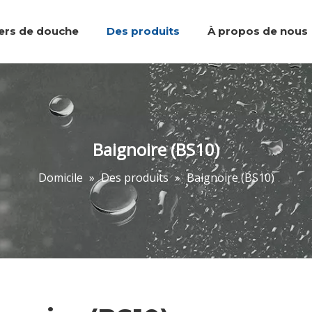
iers de douche
Des produits
À propos de nous
Plateaux de douche
Équipe et réalisations
Marcher dans la douche
Accessoires de salle de bain
Portes de do
Baignoire (BS10)
Domicile
»
Des produits
»
Baignoire (BS10)