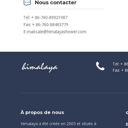
Nous contacter
Tel: + 86-760-89921987
Fax: + 86-760-88483779
E-mail:
sale@himalayashower.com
Tel: + 
Fax: + 
À propos de nous
Himalaya a été créée en 2005 et située à