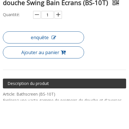
douche Swing Bain Écrans (BS-10T)
Quantité:
enquête
Ajouter au panier
Description du produit
Article: Bathscreen (BS-10T)
Explorez une vaste gamme de peignoirs de douche et d'averses,
tous conçus soigneusement pour vous fournir des expériences de
douche de luxe. Que ce soit la planification d'une rénovation
complète ou simplement de vouloir remplacer une suite de salle
de bain, vous trouverez quelque chose de parfait pour votre salle