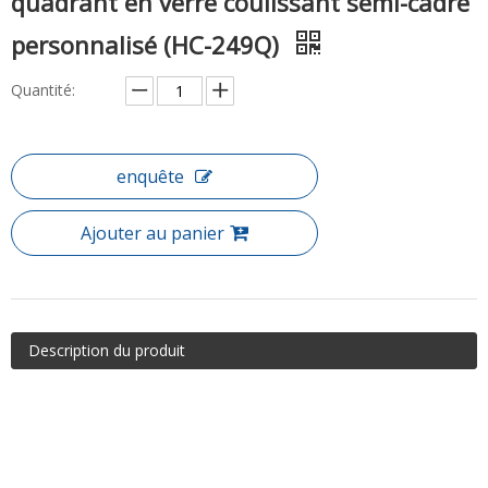
quadrant en verre coulissant semi-cadre
personnalisé (HC-249Q)
Quantité:
enquête
Ajouter au panier
Description du produit
Article: cabine de douche à quadrant en verre coulissant semi-
cadre personnalisé (HC-249Q)
Notre conception originale de douche quadrant-quadrant est
conçue de précision pour une installation plus facile tout en
utilisant la meilleure utilisation de l'espace disponible dans