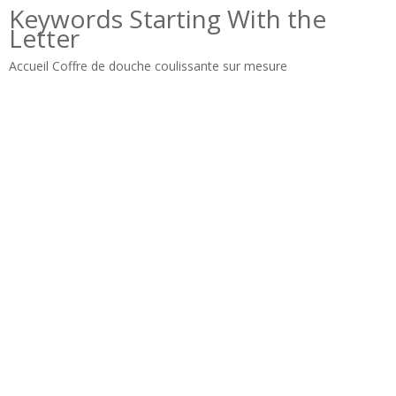
Keywords Starting With the
Letter
Accueil Coffre de douche coulissante sur mesure
Accueil Douches de douche coulissantes
Accueil Portes de douche Bowfront
Accueil Portes de douche coulissantes modernes
Accueil Salle de bain Couchoires de douche coulissante
adhersive strip u
Anti-sauts
Article: Bathscreen (BS-95)
Baignoire (BS-10)
Baignoire (BS10)
Bains-peignoirs (BS-80)
Bande adhersive imperméable u
bande adhésive
Bande adhésive imperméable de type F
bande magnétique
Bande magnétique de 180 degrés
Base de douche