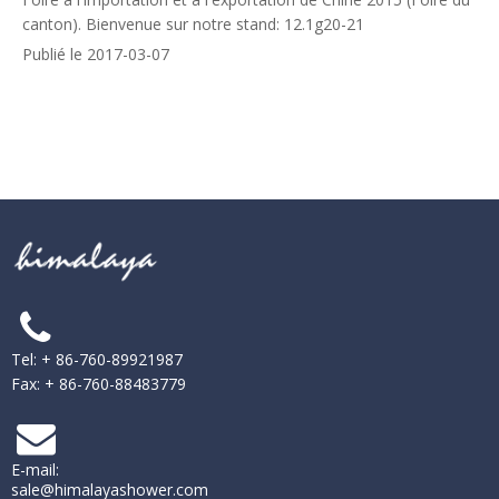
canton). Bienvenue sur notre stand: 12.1g20-21
Publié le 2017-03-07
Tel: + 86-760-89921987
Fax: + 86-760-88483779
E-mail:
sale@himalayashower.com